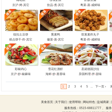
梅花糕
珍珠奶茶
虾酿豆腐
京沪
-
烤
-
其它
饮品
-
煮
-
其它
粤菜
-
蒸
-
咸鲜味
纽扣土豆饼
熏素鸭
双葱素炸丸子
糕点饼干
-
炸
-
其它
徽菜
-
蒸
-
其它
粤菜
-
炸
-
咸鲜味
彩椒鸡心
雪花红酒虾
圣诞德国沙拉
京沪
-
炒
-
椒麻味
海鲜
-
炒
-
葱香味
异国料理
-
拌
-
甜味
1
2
3
4
5
...
下一页 ›
美食首页
|
关于我们
|
使用帮助
|
网站特色
|
盐城商家
|
服务热线：0515-68811777 、 