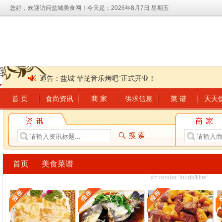
您好，欢迎访问盐城美食网！
今天是：2026年8月7日 星期五
通告：盐城“菲芘音乐烤吧”正式开业！
首 页
食尚资讯
商 家
供求信息
菜 谱
天天
通告：月光码头咖啡会所会员五一充值有豪礼
通告：盐城“菲芘音乐烤吧”正式开业！
通告：月光码头咖啡会所会员五一充值有豪礼
首页
美食菜谱
#= render 'foods/filter'