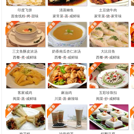
印度飞饼
清蒸鲫鱼
土豆烧牛肉
面食线粉
-
烤
-
甜味
家常菜
-
蒸
-
咸鲜味
家常菜
-
烧
-
家常味
三文鱼酥皮浓汤
奶香南瓜杏仁浓汤
大比目鱼
西餐
-
煮
-
咸鲜味
西餐
-
煮
-
咸鲜味
西餐
-
烤
-
咸鲜味
客家咸鸡
麻油鸡
五彩珍珠扣
闽菜
-
蒸
-
咸鲜味
川菜
-
蒸
-
麻辣味
闽菜
-
炒
-
咸鲜味