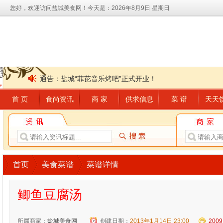
您好，欢迎访问盐城美食网！
今天是：2026年8月9日 星期日
通告：盐城“菲芘音乐烤吧”正式开业！
首 页
食尚资讯
商 家
供求信息
菜 谱
天天
通告：月光码头咖啡会所会员五一充值有豪礼
通告：盐城“菲芘音乐烤吧”正式开业！
通告：月光码头咖啡会所会员五一充值有豪礼
首页
美食菜谱
菜谱详情
鲫鱼豆腐汤
所属商家：
盐城美食网
创建日期：
2013年1月14日 23:00
2009