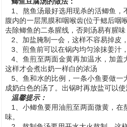
鲫鱼豆腐汤的做法：
1
、熬鱼汤最好选用现杀的活鲫鱼，
腹内的一层黑膜和咽喉齿
(
位于鳃后咽
去除鲫鱼的二条腥线，否则汤易有腥味
2
、加盐腌制一会，这样不容易掉皮
3
、煎鱼前可以在锅内均匀涂抹姜汁
4
、鱼煎至两面金黄再加温水，加盖
这样才会煮出奶一样白的浓汤
5
、鱼和水的比例，一条小鱼要做一
成奶白色的汤了。出锅时再放盐可以使
温馨提示：
1
、小鲫鱼要用油煎至两面微黄，在
味。
2
、熬制鱼汤要用开水大火熬制，这