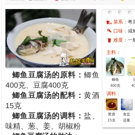
菜系：
粤
口味：
咸
难度：
一
主料：
鲫鱼豆腐汤的原料：
鲫鱼
鲫鱼
400
克
、豆腐
400
克
400克
4
调料：
鲫鱼豆腐汤的配料：
黄酒
15
克
鲫鱼豆腐汤的调料：
盐、
黄酒
食盐
15克
适量
味精、葱、姜、胡椒粉